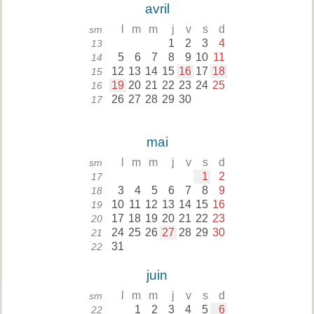
avril
l
m
m
j
v
s
d
sm
1
2
3
4
13
5
6
7
8
9
10
11
14
12
13
14
15
16
17
18
15
19
20
21
22
23
24
25
16
26
27
28
29
30
17
mai
l
m
m
j
v
s
d
sm
1
2
17
3
4
5
6
7
8
9
18
10
11
12
13
14
15
16
19
17
18
19
20
21
22
23
20
24
25
26
27
28
29
30
21
31
22
juin
l
m
m
j
v
s
d
sm
1
2
3
4
5
6
22