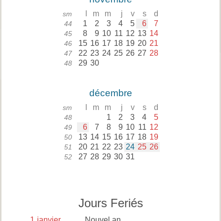
l
m
m
j
v
s
d
sm
1
2
3
4
5
6
7
44
8
9
10
11
12
13
14
45
15
16
17
18
19
20
21
46
22
23
24
25
26
27
28
47
29
30
48
décembre
l
m
m
j
v
s
d
sm
1
2
3
4
5
48
6
7
8
9
10
11
12
49
13
14
15
16
17
18
19
50
20
21
22
23
24
25
26
51
27
28
29
30
31
52
Jours Feriés
1
janvier
Nouvel an