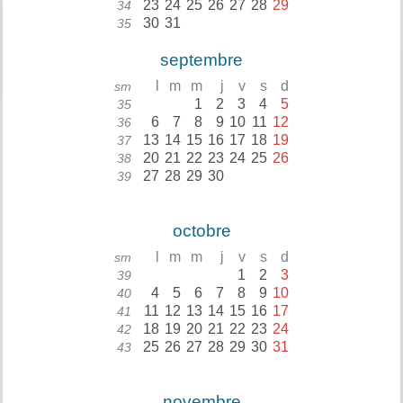
23
24
25
26
27
28
29
34
30
31
35
septembre
l
m
m
j
v
s
d
sm
1
2
3
4
5
35
6
7
8
9
10
11
12
36
13
14
15
16
17
18
19
37
20
21
22
23
24
25
26
38
27
28
29
30
39
octobre
l
m
m
j
v
s
d
sm
1
2
3
39
4
5
6
7
8
9
10
40
11
12
13
14
15
16
17
41
18
19
20
21
22
23
24
42
25
26
27
28
29
30
31
43
novembre