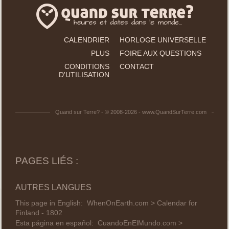
CALENDRIER
HORLOGE UNIVERSELLE
PLUS
FOIRE AUX QUESTIONS
CONDITIONS
CONTACT
D'UTILISATION
Quand sur Terre? - © 2008-2026 - www.QuandSurTerre.com
PAGES LIÉS :
AUTRES LANGUES
This page in English:
WhenOnEarth.com > Calendar for
Finland - 1802
Esta página en español:
CuandoEnElMundo.com >