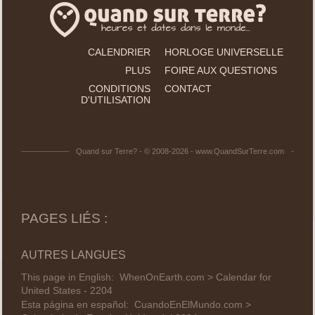
CALENDRIER
HORLOGE UNIVERSELLE
PLUS
FOIRE AUX QUESTIONS
CONDITIONS
CONTACT
D'UTILISATION
Quand sur Terre? - © 2008-2026 - www.QuandSurTerre.com
PAGES LIÉS :
AUTRES LANGUES
This page in English:
WhenOnEarth.com > Calendar for
United States - 2204
Esta página en español:
CuandoEnElMundo.com >