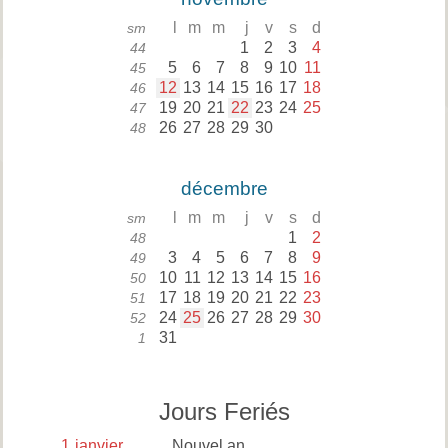
l
m
m
j
v
s
d
sm
1
2
3
4
44
5
6
7
8
9
10
11
45
12
13
14
15
16
17
18
46
19
20
21
22
23
24
25
47
26
27
28
29
30
48
décembre
l
m
m
j
v
s
d
sm
1
2
48
3
4
5
6
7
8
9
49
10
11
12
13
14
15
16
50
17
18
19
20
21
22
23
51
24
25
26
27
28
29
30
52
31
1
Jours Feriés
1
janvier
Nouvel an