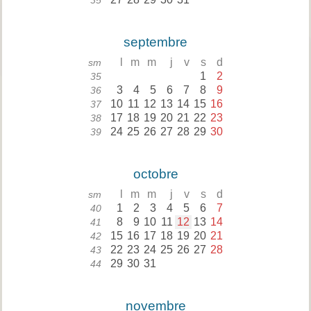
35
septembre
l
m
m
j
v
s
d
sm
1
2
35
3
4
5
6
7
8
9
36
10
11
12
13
14
15
16
37
17
18
19
20
21
22
23
38
24
25
26
27
28
29
30
39
octobre
l
m
m
j
v
s
d
sm
1
2
3
4
5
6
7
40
8
9
10
11
12
13
14
41
15
16
17
18
19
20
21
42
22
23
24
25
26
27
28
43
29
30
31
44
novembre