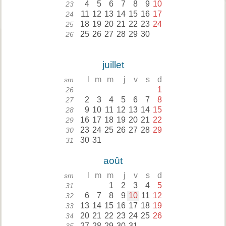
4
5
6
7
8
9
10
23
11
12
13
14
15
16
17
24
18
19
20
21
22
23
24
25
25
26
27
28
29
30
26
juillet
l
m
m
j
v
s
d
sm
1
26
2
3
4
5
6
7
8
27
9
10
11
12
13
14
15
28
16
17
18
19
20
21
22
29
23
24
25
26
27
28
29
30
30
31
31
août
l
m
m
j
v
s
d
sm
1
2
3
4
5
31
6
7
8
9
10
11
12
32
13
14
15
16
17
18
19
33
20
21
22
23
24
25
26
34
27
28
29
30
31