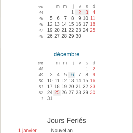
l
m
m
j
v
s
d
sm
1
2
3
4
44
5
6
7
8
9
10
11
45
12
13
14
15
16
17
18
46
19
20
21
22
23
24
25
47
26
27
28
29
30
48
décembre
l
m
m
j
v
s
d
sm
1
2
48
3
4
5
6
7
8
9
49
10
11
12
13
14
15
16
50
17
18
19
20
21
22
23
51
24
25
26
27
28
29
30
52
31
1
Jours Feriés
1
janvier
Nouvel an