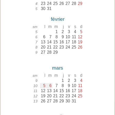
23
24
25
26
27
28
29
4
30
31
5
février
l
m
m
j
v
s
d
sm
1
2
3
4
5
5
6
7
8
9
10
11
12
6
13
14
15
16
17
18
19
7
20
21
22
23
24
25
26
8
27
28
29
9
mars
l
m
m
j
v
s
d
sm
1
2
3
4
9
5
6
7
8
9
10
11
10
12
13
14
15
16
17
18
11
19
20
21
22
23
24
25
12
26
27
28
29
30
31
13