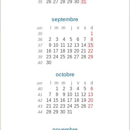
26
27
28
29
30
31
35
septembre
l
m
m
j
v
s
d
sm
1
35
2
3
4
5
6
7
8
36
9
10
11
12
13
14
15
37
16
17
18
19
20
21
22
38
23
24
25
26
27
28
29
39
30
40
octobre
l
m
m
j
v
s
d
sm
1
2
3
4
5
6
40
7
8
9
10
11
12
13
41
14
15
16
17
18
19
20
42
21
22
23
24
25
26
27
43
28
29
30
31
44
novembre