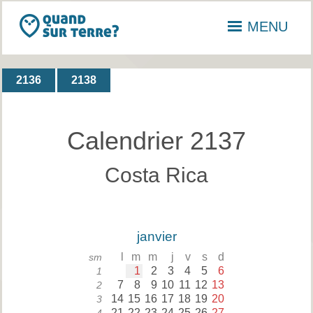
MENU
2136
2138
Calendrier 2137
Costa Rica
janvier
l
m
m
j
v
s
d
sm
1
2
3
4
5
6
1
7
8
9
10
11
12
13
2
14
15
16
17
18
19
20
3
21
22
23
24
25
26
27