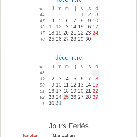
l
m
m
j
v
s
d
sm
1
2
3
44
4
5
6
7
8
9
10
45
11
12
13
14
15
16
17
46
18
19
20
21
22
23
24
47
25
26
27
28
29
30
48
décembre
l
m
m
j
v
s
d
sm
1
48
2
3
4
5
6
7
8
49
9
10
11
12
13
14
15
50
16
17
18
19
20
21
22
51
23
24
25
26
27
28
29
52
30
31
1
Jours Feriés
1
janvier
Nouvel an