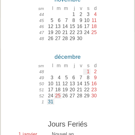
l
m
m
j
v
s
d
sm
1
2
3
4
44
5
6
7
8
9
10
11
45
12
13
14
15
16
17
18
46
19
20
21
22
23
24
25
47
26
27
28
29
30
48
décembre
l
m
m
j
v
s
d
sm
1
2
48
3
4
5
6
7
8
9
49
10
11
12
13
14
15
16
50
17
18
19
20
21
22
23
51
24
25
26
27
28
29
30
52
31
1
Jours Feriés
1
janvier
Nouvel an