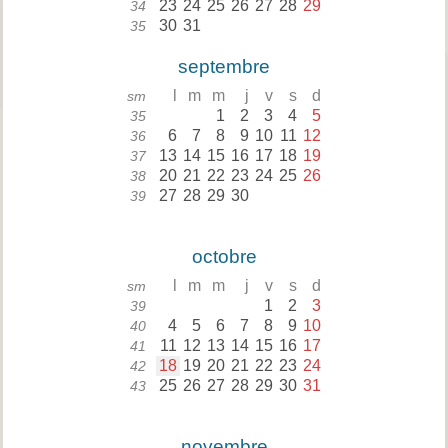
23
24
25
26
27
28
29
34
30
31
35
septembre
l
m
m
j
v
s
d
sm
1
2
3
4
5
35
6
7
8
9
10
11
12
36
13
14
15
16
17
18
19
37
20
21
22
23
24
25
26
38
27
28
29
30
39
octobre
l
m
m
j
v
s
d
sm
1
2
3
39
4
5
6
7
8
9
10
40
11
12
13
14
15
16
17
41
18
19
20
21
22
23
24
42
25
26
27
28
29
30
31
43
novembre