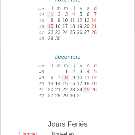
l
m
m
j
v
s
d
sm
1
2
3
4
5
6
7
44
8
9
10
11
12
13
14
45
15
16
17
18
19
20
21
46
22
23
24
25
26
27
28
47
29
30
48
décembre
l
m
m
j
v
s
d
sm
1
2
3
4
5
48
6
7
8
9
10
11
12
49
13
14
15
16
17
18
19
50
20
21
22
23
24
25
26
51
27
28
29
30
31
52
Jours Feriés
1
janvier
Nouvel an