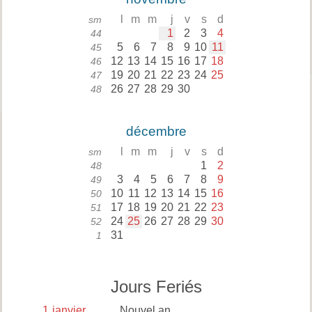
l
m
m
j
v
s
d
sm
1
2
3
4
44
5
6
7
8
9
10
11
45
12
13
14
15
16
17
18
46
19
20
21
22
23
24
25
47
26
27
28
29
30
48
décembre
l
m
m
j
v
s
d
sm
1
2
48
3
4
5
6
7
8
9
49
10
11
12
13
14
15
16
50
17
18
19
20
21
22
23
51
24
25
26
27
28
29
30
52
31
1
Jours Feriés
1
janvier
Nouvel an