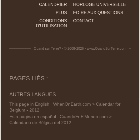
CALENDRIER
HORLOGE UNIVERSELLE
PLUS
FOIRE AUX QUESTIONS
CONDITIONS
CONTACT
D'UTILISATION
Quand sur Terre? - © 2008-2026 - www.QuandSurTerre.com
PAGES LIÉS :
AUTRES LANGUES
This page in English:
WhenOnEarth.com > Calendar for
Belgium - 2012
Esta página en español:
CuandoEnElMundo.com >
Calendario de Bélgica del 2012