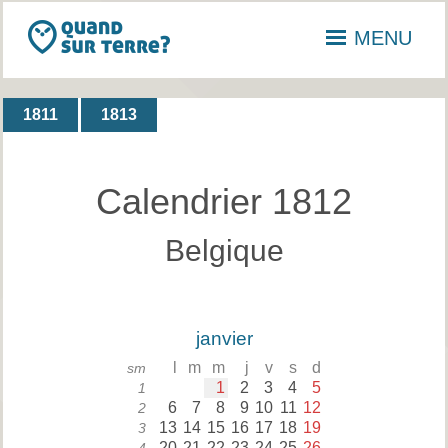
MENU
1811
1813
Calendrier 1812
Belgique
janvier
l
m
m
j
v
s
d
sm
1
2
3
4
5
1
6
7
8
9
10
11
12
2
13
14
15
16
17
18
19
3
20
21
22
23
24
25
26