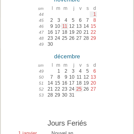
l
m
m
j
v
s
d
sm
1
44
2
3
4
5
6
7
8
45
9
10
11
12
13
14
15
46
16
17
18
19
20
21
22
47
23
24
25
26
27
28
29
48
30
49
décembre
l
m
m
j
v
s
d
sm
1
2
3
4
5
6
49
7
8
9
10
11
12
13
50
14
15
16
17
18
19
20
51
21
22
23
24
25
26
27
52
28
29
30
31
53
Jours Feriés
1
janvier
Nouvel an