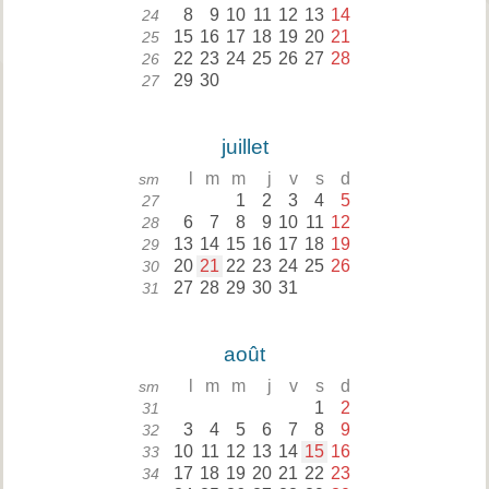
8
9
10
11
12
13
14
24
15
16
17
18
19
20
21
25
22
23
24
25
26
27
28
26
29
30
27
juillet
l
m
m
j
v
s
d
sm
1
2
3
4
5
27
6
7
8
9
10
11
12
28
13
14
15
16
17
18
19
29
20
21
22
23
24
25
26
30
27
28
29
30
31
31
août
l
m
m
j
v
s
d
sm
1
2
31
3
4
5
6
7
8
9
32
10
11
12
13
14
15
16
33
17
18
19
20
21
22
23
34