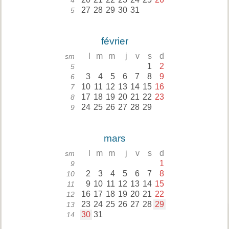
4
27
28
29
30
31
5
février
l
m
m
j
v
s
d
sm
1
2
5
3
4
5
6
7
8
9
6
10
11
12
13
14
15
16
7
17
18
19
20
21
22
23
8
24
25
26
27
28
29
9
mars
l
m
m
j
v
s
d
sm
1
9
2
3
4
5
6
7
8
10
9
10
11
12
13
14
15
11
16
17
18
19
20
21
22
12
23
24
25
26
27
28
29
13
30
31
14