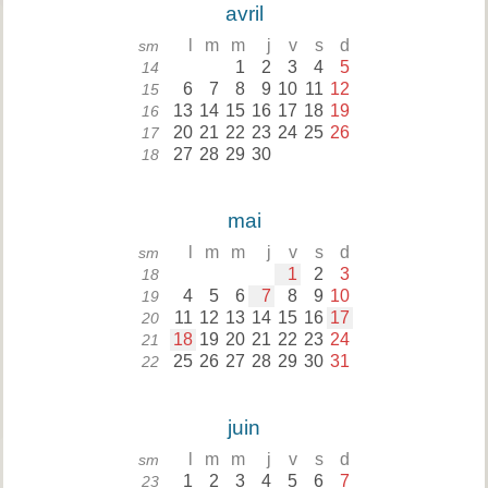
avril
l
m
m
j
v
s
d
sm
1
2
3
4
5
14
6
7
8
9
10
11
12
15
13
14
15
16
17
18
19
16
20
21
22
23
24
25
26
17
27
28
29
30
18
mai
l
m
m
j
v
s
d
sm
1
2
3
18
4
5
6
7
8
9
10
19
11
12
13
14
15
16
17
20
18
19
20
21
22
23
24
21
25
26
27
28
29
30
31
22
juin
l
m
m
j
v
s
d
sm
1
2
3
4
5
6
7
23