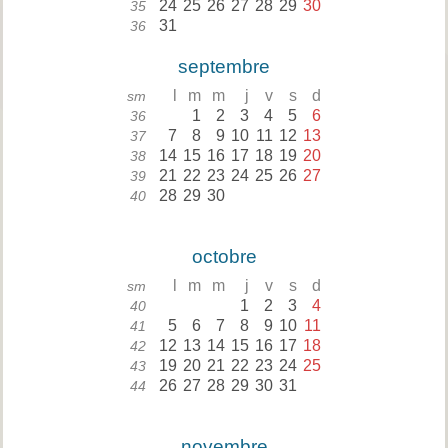
24
25
26
27
28
29
30
35
31
36
septembre
l
m
m
j
v
s
d
sm
1
2
3
4
5
6
36
7
8
9
10
11
12
13
37
14
15
16
17
18
19
20
38
21
22
23
24
25
26
27
39
28
29
30
40
octobre
l
m
m
j
v
s
d
sm
1
2
3
4
40
5
6
7
8
9
10
11
41
12
13
14
15
16
17
18
42
19
20
21
22
23
24
25
43
26
27
28
29
30
31
44
novembre