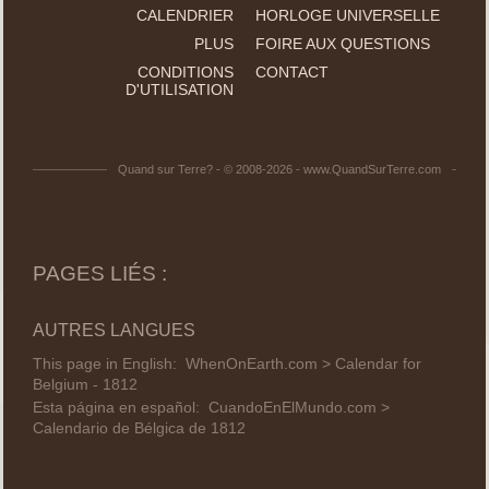
CALENDRIER
HORLOGE UNIVERSELLE
PLUS
FOIRE AUX QUESTIONS
CONDITIONS
CONTACT
D'UTILISATION
Quand sur Terre? - © 2008-2026 - www.QuandSurTerre.com
PAGES LIÉS :
AUTRES LANGUES
This page in English:
WhenOnEarth.com > Calendar for
Belgium - 1812
Esta página en español:
CuandoEnElMundo.com >
Calendario de Bélgica de 1812